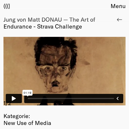
(((|
Menu
Jung von Matt DONAU — The Art of
About
Endurance - Strava Challenge
Club
Award
Sponsors
Fair Work
TBD
Events
Upcoming
Past
Membership
Info
1
/2
Members
Kategorie:
Young Creatives
New Use of Media
Friends of Creativity