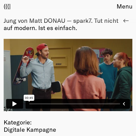
(((|
Menu
Jung von Matt DONAU — spark7. Tut nicht
About
auf modern. Ist es einfach.
Club
Award
Sponsors
Fair Work
TBD
Events
Upcoming
Past
Membership
Info
1
/2
Members
Kategorie:
Young Creatives
Digitale Kampagne
Friends of Creativity