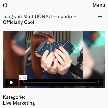
(((|
Menu
Jung von Matt DONAU — spark7 -
About
Officially Cool
Club
Award
Sponsors
Fair Work
TBD
Events
Upcoming
Past
Membership
Info
1
/7
Members
Kategorie:
Young Creatives
Live Marketing
Friends of Creativity