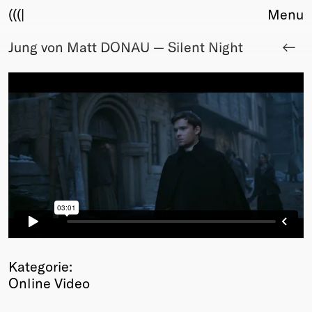
(((|
Menu
Jung von Matt DONAU — Silent Night
About
Club
Award
Sponsors
Fair Work
TBD
Events
Upcoming
Past
Membership
Info
Members
Kategorie:
Young Creatives
Online Video
Friends of Creativity