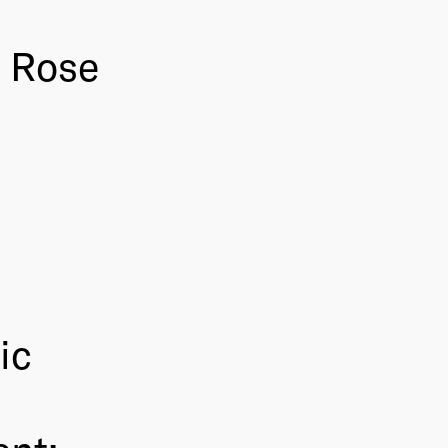
n Rose
ic