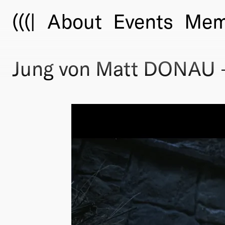
(((|
About
Events
Mem
Jung von Matt DONAU —