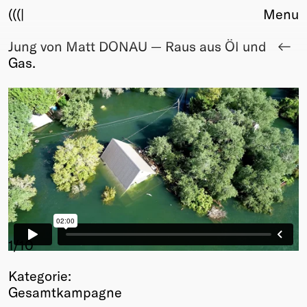
(((|
Menu
Jung von Matt DONAU — Raus aus Öl und
About
Gas.
Club
Award
Sponsors
Fair Work
TBD
Events
Upcoming
Past
Membership
Info
1
/10
Members
Kategorie:
Young Creatives
Gesamtkampagne
Friends of Creativity