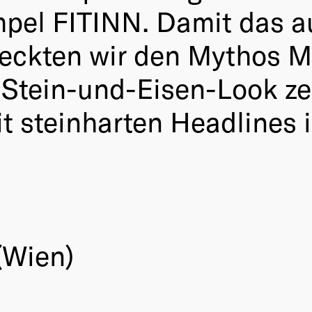
mpel FITINN. Damit das au
rweckten wir den Mythos 
Stein-und-Eisen-Look zei
it steinharten Headlines 
(Wien)