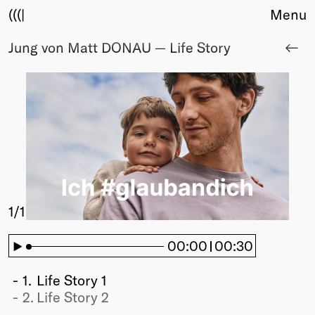
(((|
Menu
Jung von Matt DONAU — Life Story
About
Club
Award
Sponsors
Fair Work
TBD
Events
Upcoming
Past
1
/1
Membership
00:00
00:30
Info
Members
1.
Life Story 1
Young Creatives
2.
Life Story 2
Friends of Creativity