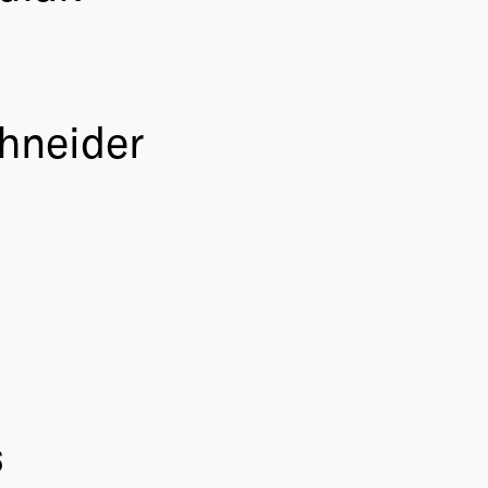
hneider
s