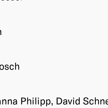
n
Posch
anna Philipp, David Schn