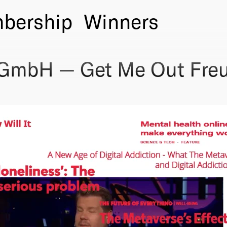
bership
Winners
GmbH — Get Me Out Fre