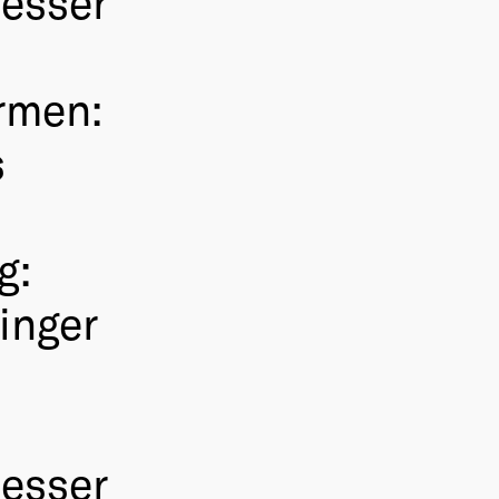
esser
rmen:
s
g:
inger
esser