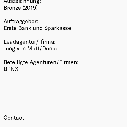
Auszeichnung:
Bronze (2019)
Winners
2026
Auftraggeber:
Past
Erste Bank und Sparkasse
Annual
Leadagentur/-firma:
Jung von Matt/Donau
Beteiligte Agenturen/Firmen:
BPNXT
Contact