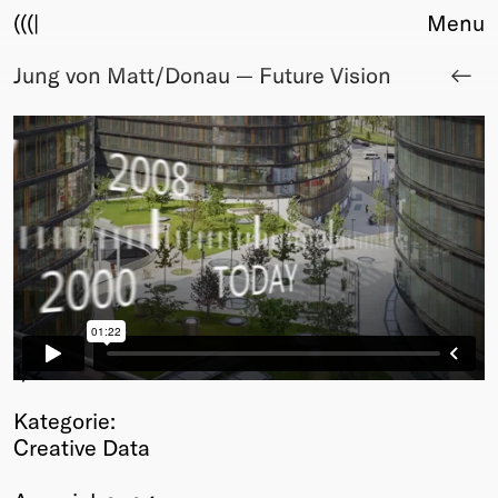
(((|
Menu
Jung von Matt/Donau — Future Vision
About
Club
Award
Sponsors
Fair Work
TBD
Events
Upcoming
Past
Membership
1
/2
Info
Kategorie:
Members
Creative Data
Young Creatives
Friends of Creativity