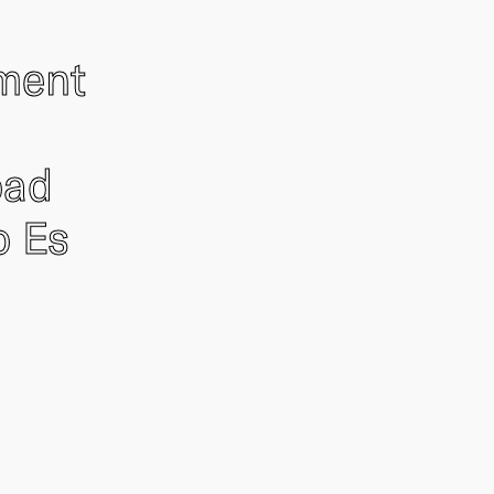
ement
oad
o Es