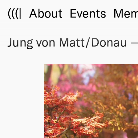
(((|
About
Events
Mem
Jung von Matt/Donau —