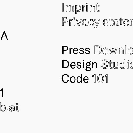
Imprint
Privacy stat
IA
Press
Downl
Design
Studi
Code
101
1
ub
.at