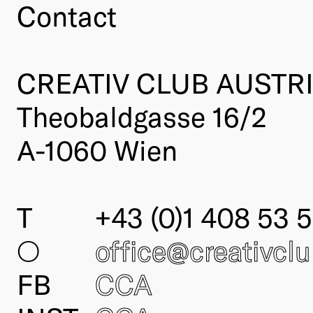
Contact
CREATIV CLUB AUSTR
Theobaldgasse 16/2
A-1060 Wien
T
+43 (0)1 408 53 5
○
office@creativcl
FB
CCA