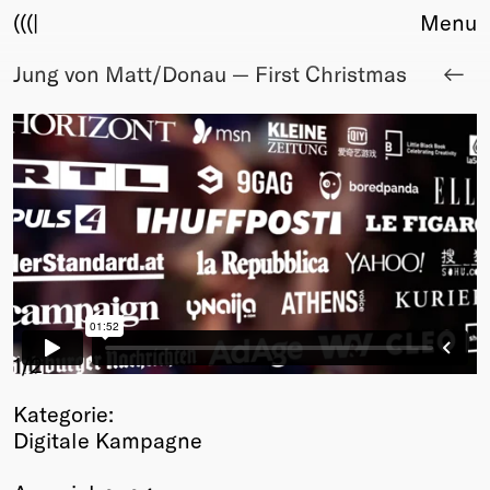
(((|
Menu
Jung von Matt/Donau — First Christmas
About
Club
Award
Sponsors
Fair Work
TBD
Events
Upcoming
Past
Membership
1
/2
Info
Kategorie:
Members
Digitale Kampagne
Young Creatives
Friends of Creativity