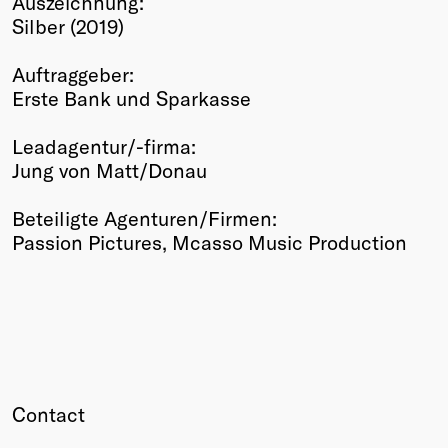
Auszeichnung:
Silber (2019)
Winners
2026
Auftraggeber:
Past
Erste Bank und Sparkasse
Annual
Leadagentur/-firma:
Jung von Matt/Donau
Beteiligte Agenturen/Firmen:
Passion Pictures, Mcasso Music Production
Contact