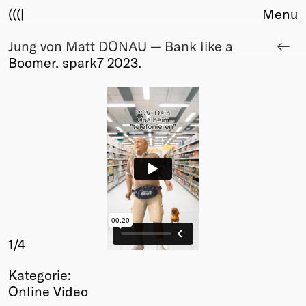
(((|
Menu
Jung von Matt DONAU — Bank like a
About
Boomer. spark7 2023.
Club
Award
Sponsors
Fair Work
TBD
Events
Upcoming
Past
Membership
Info
1
/4
Members
Kategorie:
Young Creatives
Online Video
Friends of Creativity