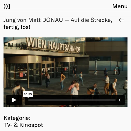
(((|
Menu
Jung von Matt DONAU — Auf die Strecke,
About
fertig, los!
Club
Award
Sponsors
Fair Work
TBD
Events
Upcoming
Past
Membership
Info
1
/1
Members
Kategorie:
Young Creatives
TV- & Kinospot
Friends of Creativity