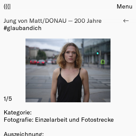
(((|
Menu
Jung von Matt/DONAU — 200 Jahre
About
#glaubandich
Club
Award
Sponsors
Fair Work
TBD
Events
Upcoming
Past
1
/5
Membership
Info
Kategorie:
Members
Fotografie: Einzelarbeit und Fotostrecke
Young Creatives
Friends of Creativity
Auszeichnung: