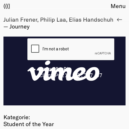
(((|
Menu
Julian Frener, Philip Laa, Elias Handschuh
About
— Journey
Club
Award
Sponsors
Fair Work
TBD
Events
Upcoming
Past
Membership
Info
Members
Young Creatives
Kategorie:
Friends of Creativity
Student of the Year