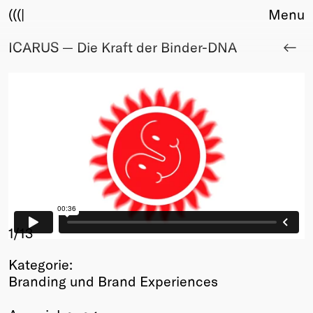
(((|
Menu
ICARUS — Die Kraft der Binder-DNA
About
Club
Award
Sponsors
Fair Work
TBD
Events
Upcoming
Past
Membership
1
/13
Info
Kategorie:
Members
Branding und Brand Experiences
Young Creatives
Friends of Creativity