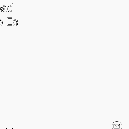
oad
o Es