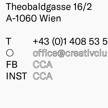
Theobaldgasse 16/2
A-1060 Wien
T
+43 (0)1 408 53 5
○
office@creativcl
FB
CCA
INST
CCA