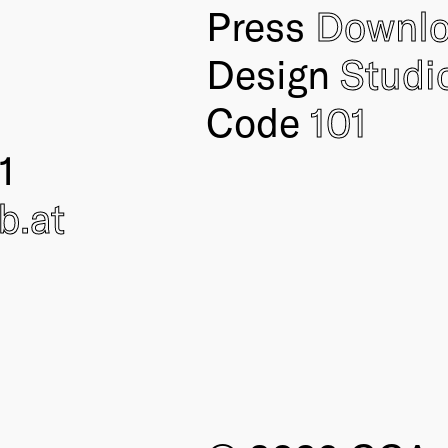
Press
Downl
Design
Studi
Code
101
1
ub
.at