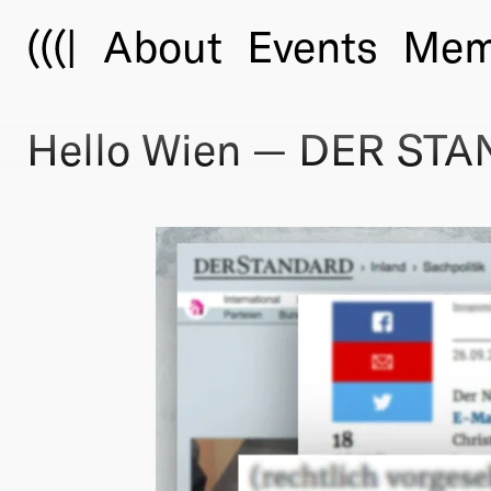
(((|
About
Events
Mem
Hello Wien — DER STA