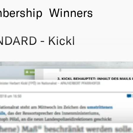
bership
Winners
NDARD - Kickl