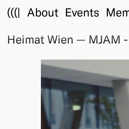
(((|
About
Events
Mem
Heimat Wien — MJAM -