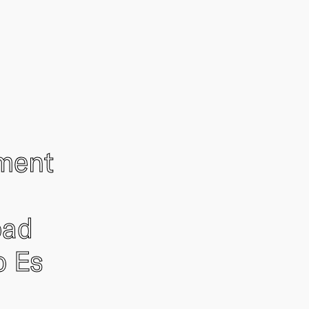
ement
oad
o Es