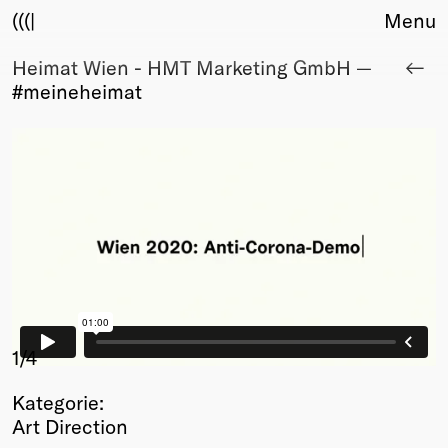
(((|
Menu
Heimat Wien - HMT Marketing GmbH —
About
#meineheimat
Club
Award
Sponsors
Fair Work
TBD
Events
Upcoming
Past
Membership
Info
1
/4
Members
Kategorie:
Young Creatives
Art Direction
Friends of Creativity