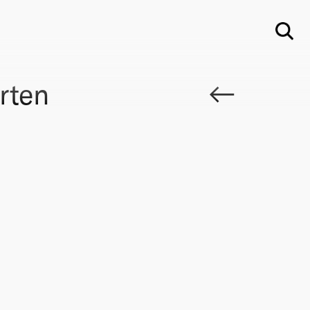
Su
rten