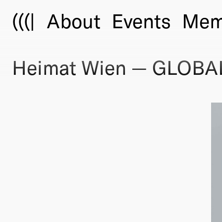
(((|
About
Events
Mem
Heimat Wien — GLOBAL 