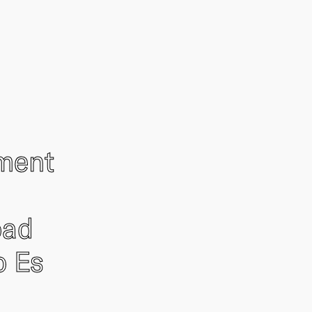
ement
oad
o Es