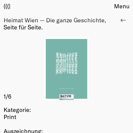
(((|
Menu
Heimat Wien — Die ganze Geschichte,
About
Seite für Seite.
Club
Award
Sponsors
Fair Work
TBD
Events
Upcoming
Past
1
/6
Membership
Info
Kategorie:
Members
Print
Young Creatives
Friends of Creativity
Auszeichnung: