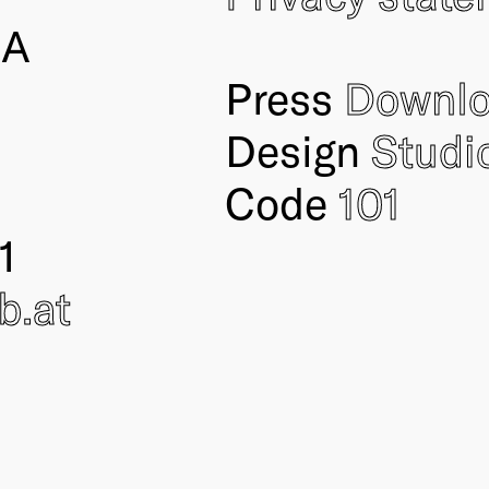
IA
Press
Downl
Design
Studi
Code
101
1
ub
.at