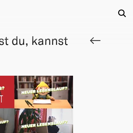
Su
st du, kannst