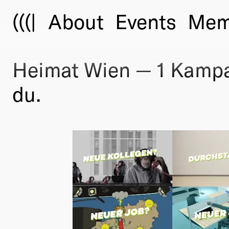
(((|
About
Events
Mem
Heimat Wien — 1 Kampag
du.