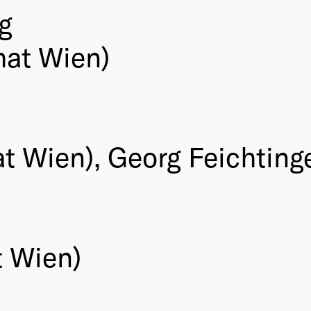
g
mat Wien)
t Wien), Georg Feichting
t Wien)