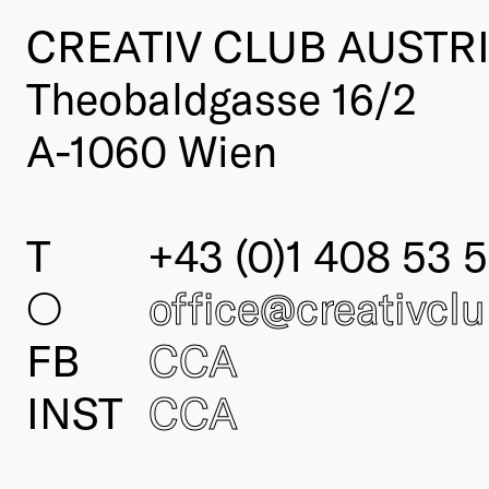
CREATIV CLUB AUSTR
Theobaldgasse 16/2
A-1060 Wien
T
+43 (0)1 408 53 5
○
office@creativcl
FB
CCA
INST
CCA