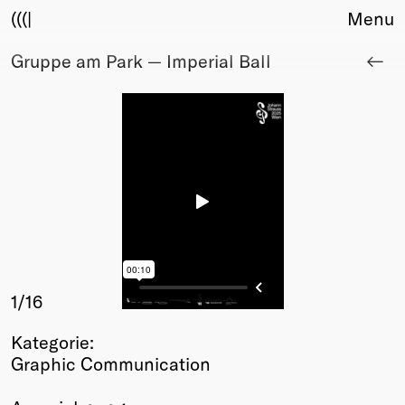
(((|
Menu
Gruppe am Park — Imperial Ball
About
Club
Award
Sponsors
Fair Work
TBD
Events
Upcoming
Past
Membership
1
/16
Info
Kategorie:
Members
Graphic Communication
Young Creatives
Friends of Creativity