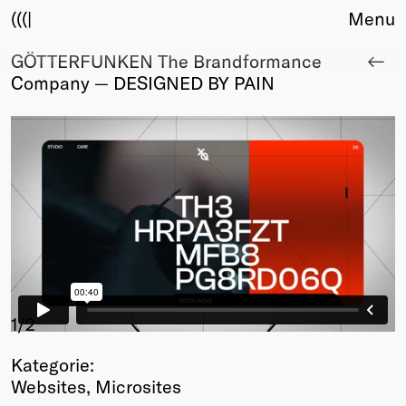
(((|
Menu
GÖTTERFUNKEN The Brandformance
About
Company — DESIGNED BY PAIN
Club
Award
Sponsors
Fair Work
TBD
Events
Upcoming
Past
Membership
Info
1
/2
Members
Kategorie:
Young Creatives
Websites, Microsites
Friends of Creativity