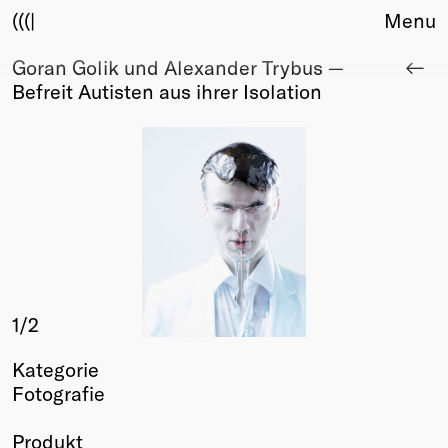
(((|
Menu
Goran Golik und Alexander Trybus —
About
Befreit Autisten aus ihrer Isolation
Club
Award
Sponsors
Fair Work
TBD
Events
Upcoming
Past
1
/2
Membership
Info
Kategorie
Members
Fotografie
Young Creatives
Friends of Creativity
Produkt