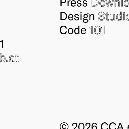
Press
Downl
Design
Studi
Code
101
1
ub
.at
© 2026 CCA e