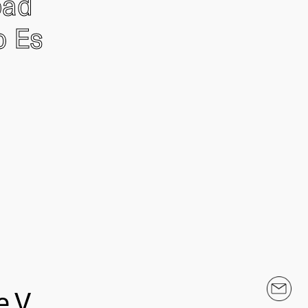
oad
o Es
.V.