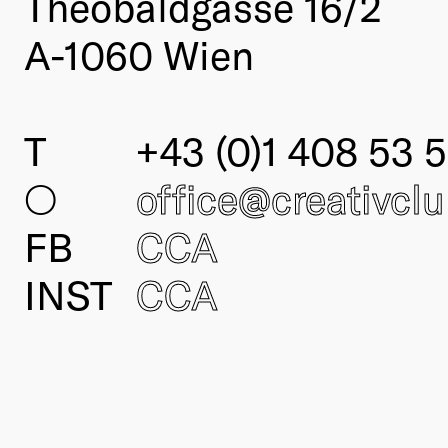
Theobaldgasse 16/2
A-1060 Wien
T
+43 (0)1 408 53 5
○
office@creativcl
FB
CCA
INST
CCA