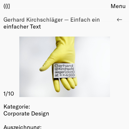
(((|
Menu
Gerhard Kirchschläger — Einfach ein
About
einfacher Text
Club
Award
Sponsors
Fair Work
TBD
Events
Upcoming
Past
1
/10
Membership
Info
Kategorie:
Members
Corporate Design
Young Creatives
Friends of Creativity
Auszeichnung: