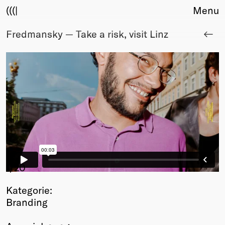
(((|
Menu
Fredmansky — Take a risk, visit Linz
About
Club
Award
Sponsors
Fair Work
TBD
Events
Upcoming
Past
Membership
1
/20
Info
Kategorie:
Members
Branding
Young Creatives
Friends of Creativity