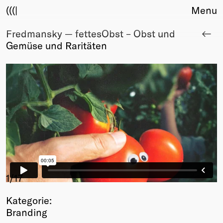
(((|
Menu
Fredmansky — fettesObst – Obst und
About
Gemüse und Raritäten
Club
Award
Sponsors
Fair Work
TBD
Events
Upcoming
Past
Membership
Info
1
/17
Members
Kategorie:
Young Creatives
Branding
Friends of Creativity