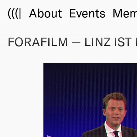
(((|
About
Events
Mem
FORAFILM — LINZ IST 