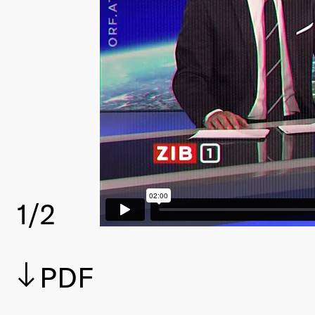
1
/2
PDF