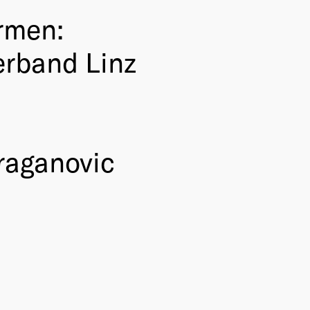
rmen:
rband Linz
Draganovic