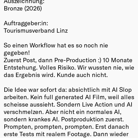
Auszeichnung:
Bronze (2026)
Winners
2026
Auftraggeber:in:
Past
Tourismusverband Linz
Annual
So einen Workflow hat es so noch nie
gegeben!
Zuerst Post, dann Pre-Production :) 10 Monate
Entstehung. Volles Risiko. Wir wussten nie, wie
das Ergebnis wird. Kunde auch nicht.
Die Idee war sofort da: absichtlich mit AI Slop
arbeiten. Kein full generated AI Film, weil alles
scheisse aussieht. Sondern Live Action und AI
verschmelzen. Aber nicht ein normales AI,
sondern krankes AI. Postproduktion zuerst.
Prompten, prompten, prompten. Erst danach
erste Tests mit realem Footage. Dann wieder