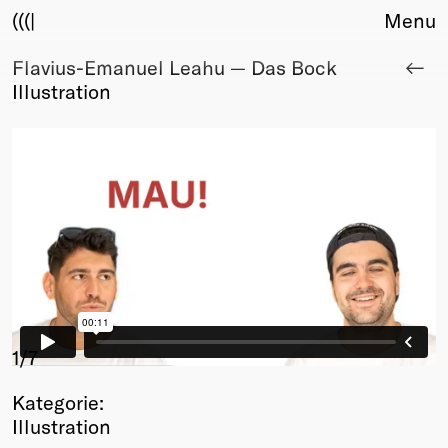
(((|
Menu
Flavius-Emanuel Leahu — Das Bock
About
Illustration
Club
Award
Sponsors
Fair Work
TBD
Events
Upcoming
Past
Membership
Info
1
/7
Members
Kategorie:
Young Creatives
Illustration
Friends of Creativity