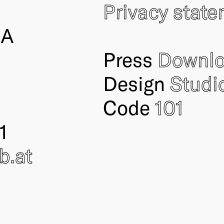
Privacy stat
IA
Press
Downl
Design
Studi
Code
101
1
ub
.at