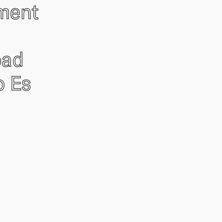
ement
oad
o Es