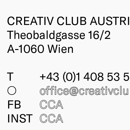
CREATIV CLUB AUSTR
Theobaldgasse 16/2
A-1060 Wien
T
+43 (0)1 408 53 5
○
office@creativcl
FB
CCA
INST
CCA