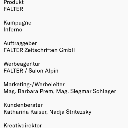
Produkt
Winners
FALTER
2026
Past
Kampagne
Annual
Inferno
Auftraggeber
FALTER Zeitschriften GmbH
Werbeagentur
FALTER / Salon Alpin
Marketing-/Werbeleiter
Mag. Barbara Prem, Mag. Siegmar Schlager
Kundenberater
Katharina Kaiser, Nadja Stritezsky
Kreativdirektor