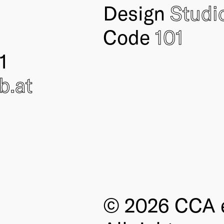
Design
Studi
Code
101
1
ub
.at
© 2026 CCA e