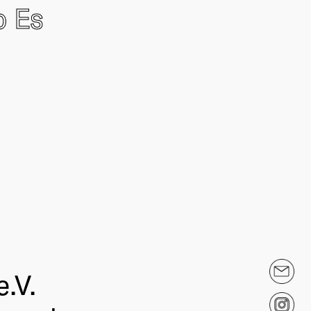
o Es
.V.