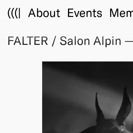
(((|
About
Events
Mem
FALTER / Salon Alpin —