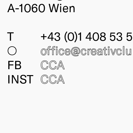
A-1060 Wien
T
+43 (0)1 408 53 5
○
office@creativcl
FB
CCA
INST
CCA