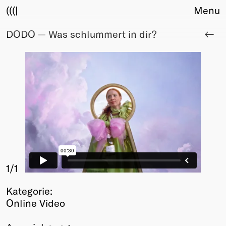
(((|
Menu
DODO — Was schlummert in dir?
About
Club
Award
Sponsors
Fair Work
TBD
Events
Upcoming
Past
Membership
1
/1
Info
Kategorie:
Members
Online Video
Young Creatives
Friends of Creativity