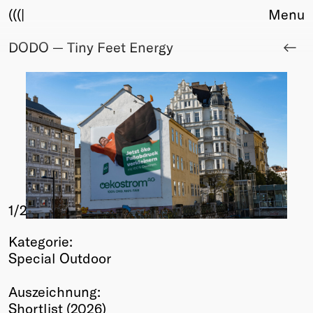
(((|
Menu
DODO — Tiny Feet Energy
About
Club
Award
Sponsors
Fair Work
TBD
Events
Upcoming
Past
1
/2
Membership
Kategorie:
Info
Special Outdoor
Members
Young Creatives
Auszeichnung:
Friends of Creativity
Shortlist (2026)