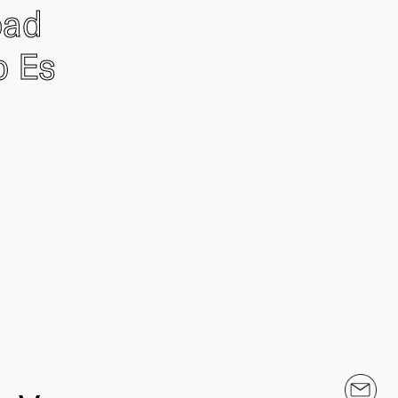
oad
o Es