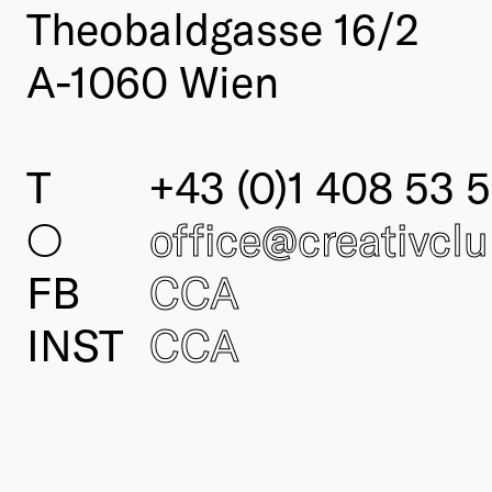
Theobaldgasse 16/2
A-1060 Wien
T
+43 (0)1 408 53 5
○
office@creativcl
FB
CCA
INST
CCA