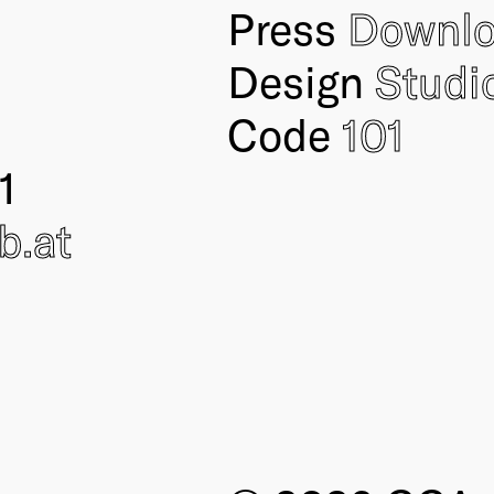
Press
Downl
Design
Studi
Code
101
1
ub
.at