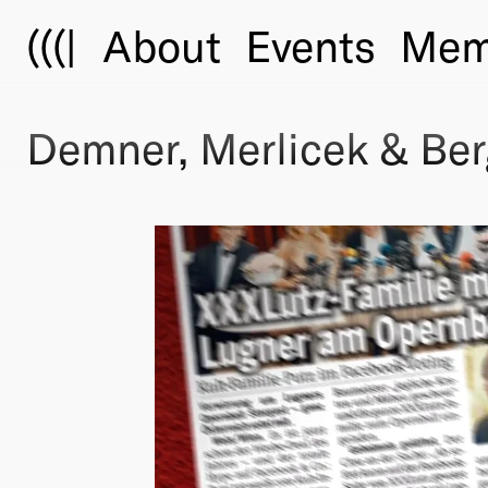
(((|
About
Events
Mem
Demner, Merlicek & Be