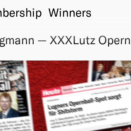
bership
Winners
rgmann — XXXLutz Opern