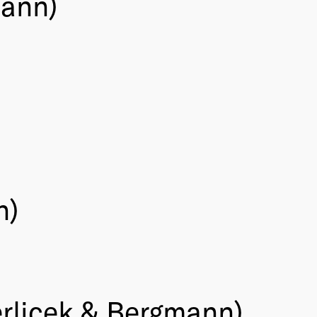
mann)
n)
erlicek & Bergmann)