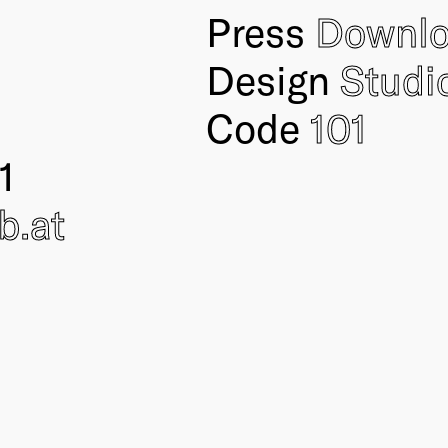
Press
Downl
Design
Studi
Code
101
1
ub
.at