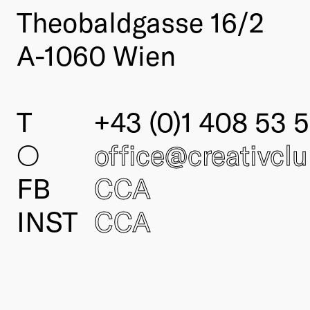
Theobaldgasse 16/2
A-1060 Wien
T
+43 (0)1 408 53 5
○
office@creativcl
FB
CCA
INST
CCA