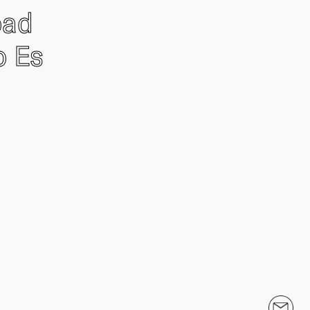
oad
o Es