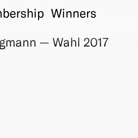
bership
Winners
rgmann — Wahl 2017