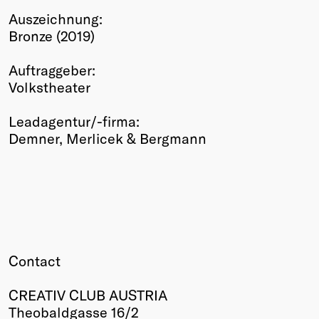
Auszeichnung:
Winners
Bronze (2019)
2026
Past
Auftraggeber:
Annual
Volkstheater
Leadagentur/-firma:
Demner, Merlicek & Bergmann
Contact
CREATIV CLUB AUSTRIA
Theobaldgasse 16/2