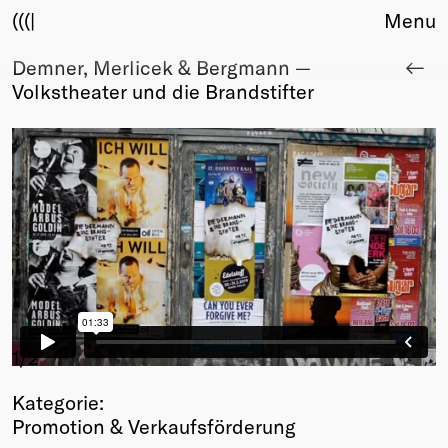
(((|
Menu
Demner, Merlicek & Bergmann —
About
Volkstheater und die Brandstifter
Club
Award
Sponsors
Fair Work
TBD
Events
Upcoming
Past
Membership
Info
1
/2
Members
Kategorie:
Young Creatives
Promotion & Verkaufsförderung
Friends of Creativity