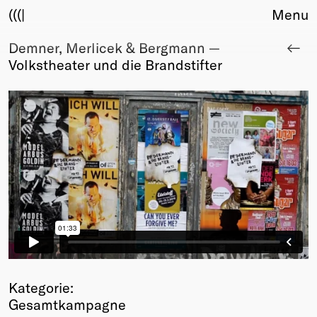
(((|
Menu
Demner, Merlicek & Bergmann —
About
Volkstheater und die Brandstifter
Club
Award
Sponsors
Fair Work
TBD
Events
Upcoming
Past
Membership
Info
Members
Young Creatives
Kategorie:
Friends of Creativity
Gesamtkampagne