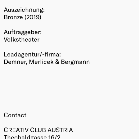
Winners
Auszeichnung:
2026
Bronze (2019)
Past
Annual
Auftraggeber:
Volkstheater
Leadagentur/-firma:
Demner, Merlicek & Bergmann
Contact
CREATIV CLUB AUSTRIA
Theobaldgasse 16/2