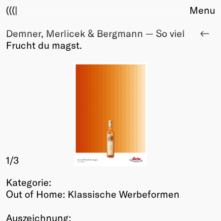
(((|
Menu
Demner, Merlicek & Bergmann — So viel
About
Frucht du magst.
Club
Award
Sponsors
Fair Work
TBD
Events
Upcoming
Past
1
/3
Membership
Info
Kategorie:
Members
Out of Home: Klassische Werbeformen
Young Creatives
Friends of Creativity
Auszeichnung: