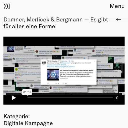
(((|
Menu
Demner, Merlicek & Bergmann — Es gibt
About
für alles eine Formel
Club
Award
Sponsors
Fair Work
TBD
Events
Upcoming
Past
Membership
Info
Members
Young Creatives
Kategorie:
Friends of Creativity
Digitale Kampagne