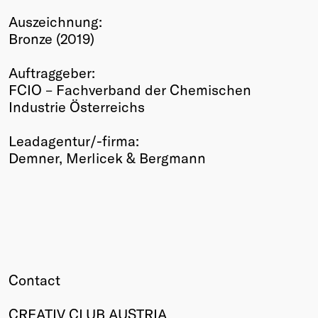
Winners
Auszeichnung:
2026
Bronze (2019)
Past
Annual
Auftraggeber:
FCIO – Fachverband der Chemischen
Industrie Österreichs
Leadagentur/-firma:
Demner, Merlicek & Bergmann
Contact
CREATIV CLUB AUSTRIA