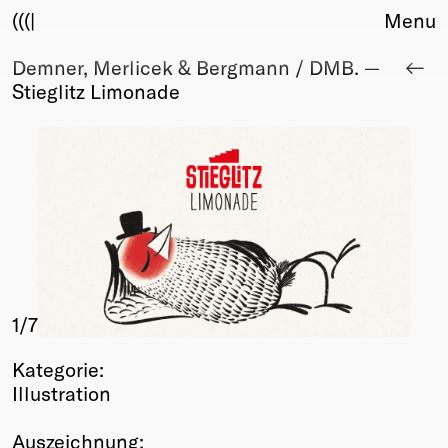
(((|
Menu
Demner, Merlicek & Bergmann / DMB. —
About
Stieglitz Limonade
Club
Award
Sponsors
Fair Work
TBD
Events
Upcoming
Past
1
/7
Membership
Info
Kategorie:
Members
Illustration
Young Creatives
Friends of Creativity
Auszeichnung: