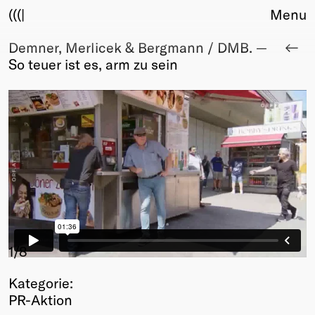
(((|
Menu
Demner, Merlicek & Bergmann / DMB. —
About
So teuer ist es, arm zu sein
Club
Award
Sponsors
Fair Work
TBD
Events
Upcoming
Past
Membership
Info
1
/8
Members
Kategorie:
Young Creatives
PR-Aktion
Friends of Creativity