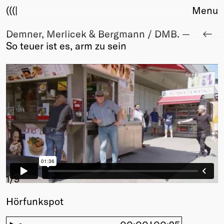
(((|
Menu
Demner, Merlicek & Bergmann / DMB. —
About
So teuer ist es, arm zu sein
Club
Award
Sponsors
Fair Work
TBD
Events
Upcoming
Past
Membership
Info
1
/9
Members
Hörfunkspot
Young Creatives
Friends of Creativity