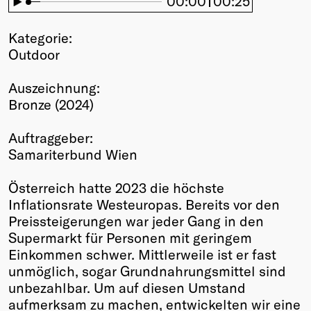
00:00
00:25
Winners
2026
Kategorie:
Past
Outdoor
Annual
Auszeichnung:
Bronze (2024)
Auftraggeber:
Samariterbund Wien
Österreich hatte 2023 die höchste
Inflationsrate Westeuropas. Bereits vor den
Preissteigerungen war jeder Gang in den
Supermarkt für Personen mit geringem
Einkommen schwer. Mittlerweile ist er fast
unmöglich, sogar Grundnahrungsmittel sind
unbezahlbar. Um auf diesen Umstand
aufmerksam zu machen, entwickelten wir eine