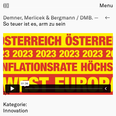
(((|
Menu
Demner, Merlicek & Bergmann / DMB. —
About
So teuer ist es, arm zu sein
Club
Award
Sponsors
Fair Work
TBD
Events
Upcoming
Past
Membership
Info
1
/4
Members
Kategorie:
Young Creatives
Innovation
Friends of Creativity