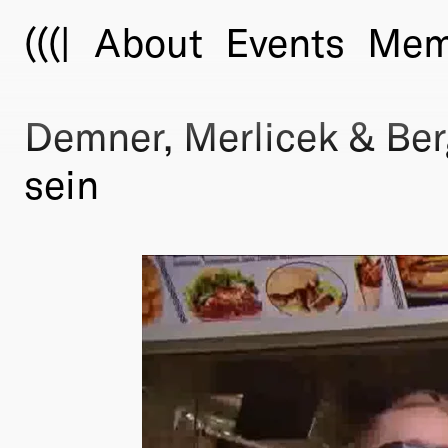
(((|
About
Events
Mem
Demner, Merlicek & Ber
sein