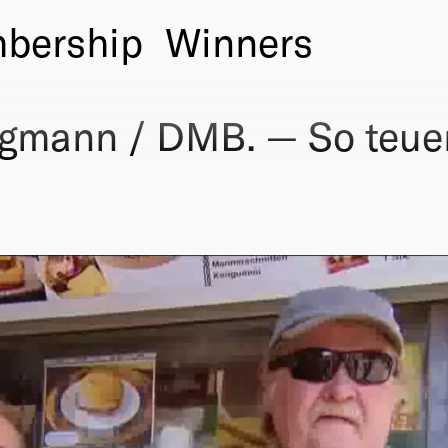
bership
Winners
gmann / DMB. — So teuer 