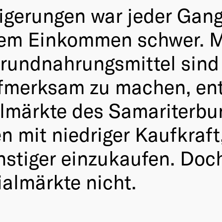
teigerungen war jeder Gan
em Einkommen schwer. Mit
Grundnahrungsmittel sin
fmerksam zu machen, entw
lmärkte des Samariterbu
 mit niedriger Kaufkraft
ünstiger einzukaufen. Do
almärkte nicht.