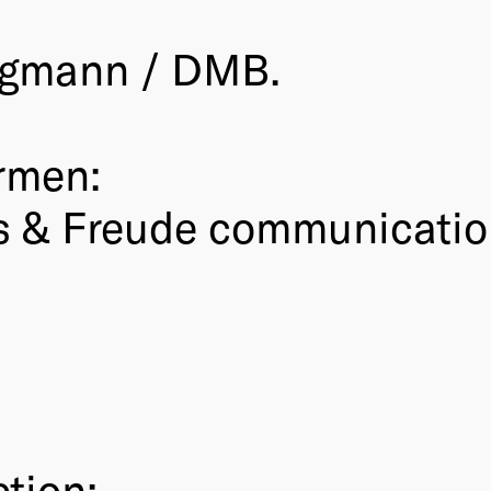
rgmann / DMB.
rmen:
s & Freude communicatio
ction: